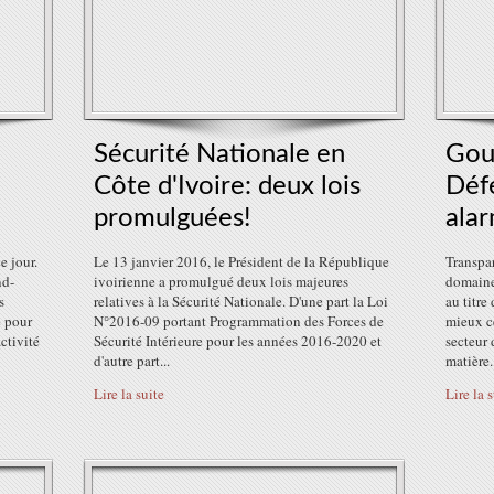
Sécurité Nationale en
Gou
Côte d'Ivoire: deux lois
Défe
promulguées!
alar
e jour.
Le 13 janvier 2016, le Président de la République
Transpa
nd-
ivoirienne a promulgué deux lois majeures
domaine 
s
relatives à la Sécurité Nationale. D'une part la Loi
au titre
e pour
N°2016-09 portant Programmation des Forces de
mieux c
activité
Sécurité Intérieure pour les années 2016-2020 et
secteur 
d'autre part...
matière.
Lire la suite
Lire la 