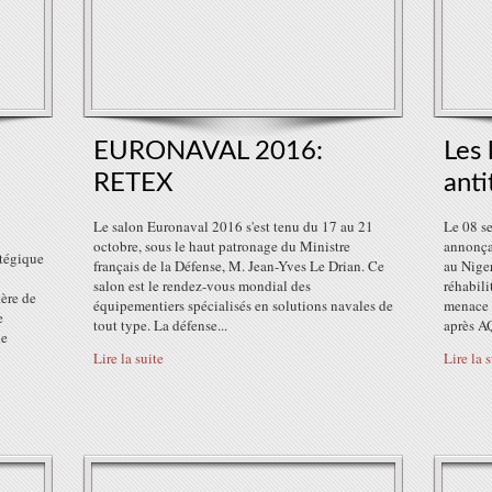
EURONAVAL 2016:
Les 
RETEX
anti
Le salon Euronaval 2016 s'est tenu du 17 au 21
Le 08 s
octobre, sous le haut patronage du Ministre
annonça
atégique
français de la Défense, M. Jean-Yves Le Drian. Ce
au Niger
salon est le rendez-vous mondial des
réhabil
tère de
équipementiers spécialisés en solutions navales de
menace p
e
tout type. La défense...
après A
de
Lire la suite
Lire la 