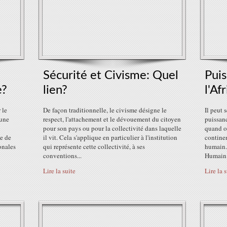
Sécurité et Civisme: Quel
Puis
e?
lien?
l'Af
 le
De façon traditionnelle, le civisme désigne le
Il peut 
 une
respect, l'attachement et le dévouement du citoyen
puissanc
pour son pays ou pour la collectivité dans laquelle
quand on
ue de
il vit. Cela s'applique en particulier à l'institution
continen
onales
qui représente cette collectivité, à ses
humain.
conventions...
Humain 
Lire la suite
Lire la 