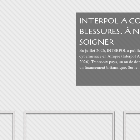
INTERPOL A C
BLESSURES. À 
SOIGNER
En juillet 2026, INTERPOL a publié
cybermenace en Afrique (Interpol A
2026). Trente-six pays, un an de don
un financement britannique. Sur le..