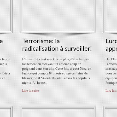
le
Terrorisme: la
Eur
radicalisation à surveiller!
appr
r le sol
L'humanité vient une fois de plus, d'être frappée
Du 13 au
uer la
lâchement en recevant un énième coup de
l'armem
poignard dans son dos. Cette fois-ci c'est Nice, en
sans auc
e idée a
France qui compte 84 morts et une centaine de
pour ce 
s en
blessés, dont 54 enfants admis dans les hôpitaux
équipeme
niçois. A l'heure...
Pratique
Lire la suite
Lire la 