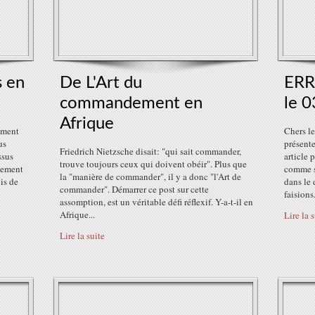
s en
De L'Art du
ERR
commandement en
le 
Afrique
mment
Chers le
us
présente
Friedrich Nietzsche disait: "qui sait commander,
ssus
article 
trouve toujours ceux qui doivent obéir". Plus que
llement
comme su
la "manière de commander", il y a donc "l'Art de
is de
dans le 
commander". Démarrer ce post sur cette
faisions.
assomption, est un véritable défi réflexif. Y-a-t-il en
Afrique...
Lire la 
Lire la suite