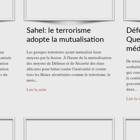
Sahel: le terrorisme
Défe
adopte la mutualisation
Quel
méd
 au
Les groupes terroristes ayant mutualisé leurs
ganisée
moyens par la fusion. À l'heure de la mutualisation
De retou
tation
des moyens de Défense et de Sécurité des états
souhaite
pation
africains pour lutter contre l'insécurité et contre
qui cons
es du
tous les fléaux sécuritaires comme le terrorisme, le
le conti
mois...
gouvern
deux...
Lire la suite
Lire la 