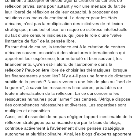
continent à accepter et encourager la création de centres de
réflexion privés, sans pour autant y voir une menace du fait de
leur liberté de réflexion et de leur capacité, à proposer des
solutions aux maux du continent. Le danger pour les états
africains, n'est pas la multiplication des initiatives de réflexion
stratégique, mais bel et bien un risque de sclérose intellectuelle
du fait d'une censure insidieuse, qui joue le rôle d'une "valve
limitatrice de flux" de la pensée libre.
En tout état de cause, la tendance est à la création de centres
africains souvent associés à des structures internationales qui
apportent leur expérience, leur notoriété et bien souvent, les
financements. Qu'en est-il alors, de l'autonomie dans la
réflexion? Peut-on être libre de choisir les thématiques, lorsque
les financements y sont liés? N'y a-t-il pas une forme de dictature
subtile de la pensée? Nous revenons une fois de plus au "nerf de
la guerre", à savoir les ressources financières, préalables de
toute matérialisation de la réflexion. En ce qui concerne les
ressources humaines pour "armer" ces centres, l'Afrique dispose
des compétences nécessaires et diverses. Les expertises sont
multiples et disponibles.
Aussi, est-il essentiel de ne pas négliger l'apport inestimable de la
réflexion stratégique panafricaniste qui par le biais de blogs,
contribue activement à l’avènement d'une pensée stratégique
autonome et pluridisciplinaire. Ainsi, les blogs d'experts apportent