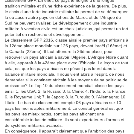
classement GFP. En effet, ce pays témoigne d'une longue
tradition militaire et d'une riche expérience de la guerre. De plus,
le choix d'une forte industrie militaire lui permet de se démarquer,
là où aucun autre pays en dehors du Maroc et de l'Afrique du
Sud ne peuvent rivaliser. Le développement d'une industrie
militaire à vocation civile est un choix judicieux, qui permet un fort
potentiel en recherche et développement.
Le classement GFP 2016, classe ainsi le premier pays africains à
la 12ème place mondiale sur 126 pays, devant Israël (16ème) et
le Canada (22ème). Il faut attendre la 26ème place, pour
retrouver un pays africain à savoir l'Algérie. L'Afrique Noire quant
à elle, apparaît à la 42ème place avec l'Ethiopie. La leçon de tout
cela, est que les pays africains ne pèsent pas lourd dans la
balance militaire mondiale. Il nous vient alors à l'esprit, de nous
demander si le continent africain à les moyens de sa politique de
croissance? Le Top 10 du classement mondial, classe les pays
ainsi: 1. les USA; 2. la Russie; 3. la Chine; 4. l'Inde; 5. la France;
6. le Royaume Uni; 7. le Japon; 8. la Turquie; 9. l'Allemagne; 10.
l'Italie. Le bas du classement compte 06 pays africains sur 10
pays les moins aptes militairement. Le constat général est que
les pays les mieux notés, sont les pays affichant une
considérable industrie militaire. Ils sont exportateurs d'armes et
de système militaires avancés.
En conséquence, il apparaît clairement que l'ambition des pays