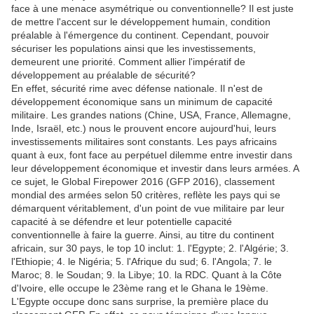
face à une menace asymétrique ou conventionnelle? Il est juste
de mettre l'accent sur le développement humain, condition
préalable à l'émergence du continent. Cependant, pouvoir
sécuriser les populations ainsi que les investissements,
demeurent une priorité. Comment allier l'impératif de
développement au préalable de sécurité?
En effet, sécurité rime avec défense nationale. Il n'est de
développement économique sans un minimum de capacité
militaire. Les grandes nations (Chine, USA, France, Allemagne,
Inde, Israël, etc.) nous le prouvent encore aujourd'hui, leurs
investissements militaires sont constants. Les pays africains
quant à eux, font face au perpétuel dilemme entre investir dans
leur développement économique et investir dans leurs armées. A
ce sujet, le Global Firepower 2016 (GFP 2016), classement
mondial des armées selon 50 critères, reflète les pays qui se
démarquent véritablement, d'un point de vue militaire par leur
capacité à se défendre et leur potentielle capacité
conventionnelle à faire la guerre. Ainsi, au titre du continent
africain, sur 30 pays, le top 10 inclut: 1. l'Egypte; 2. l'Algérie; 3.
l'Ethiopie; 4. le Nigéria; 5. l'Afrique du sud; 6. l'Angola; 7. le
Maroc; 8. le Soudan; 9. la Libye; 10. la RDC. Quant à la Côte
d'Ivoire, elle occupe le 23ème rang et le Ghana le 19ème.
L'Egypte occupe donc sans surprise, la première place du