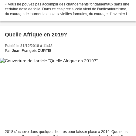
« Vous ne pouvez pas accomplir des changements fondamentaux sans une
certaine dose de folie. Dans ce cas précis, cela vient de l’anticonformisme,
du courage de tourner le dos aux vieilles formules, du courage d’inventer le
futur. Il a fallu les fous d’hier...
Quelle Afrique en 2019?
Publié le 31/12/2018 à 11:48
Par
Jean-François CURTIS
2018 s'achève dans quelques heures pour laisser place à 2019. Que nous