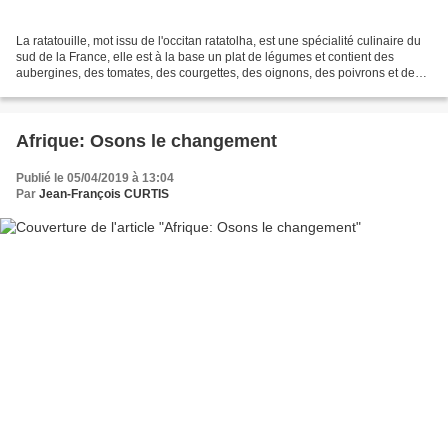
La ratatouille, mot issu de l'occitan ratatolha, est une spécialité culinaire du
sud de la France, elle est à la base un plat de légumes et contient des
aubergines, des tomates, des courgettes, des oignons, des poivrons et de
l’ail. "L'abréviation « rata...
Afrique: Osons le changement
Publié le 05/04/2019 à 13:04
Par
Jean-François CURTIS