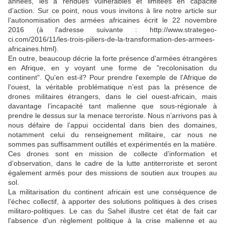
années, les a rendues vulnérables et limitées en capacité
d’action.
Sur ce point, nous vous invitons à lire notre article sur
l’autonomisation des armées africaines écrit le 22 novembre
2016 (à l'adresse suivante : http://www.strategeo-
ci.com/2016/11/les-trois-piliers-de-la-transformation-des-armees-
africaines.html).
En outre, beaucoup décrie la forte présence d'armées étrangères
en Afrique, en y voyant une forme de "recolonisation du
continent". Qu'en est-il? Pour prendre l'exemple de l'Afrique de
l'ouest, l
a véritable problématique n’est pas la présence de
drones militaires étrangers, dans le ciel ouest-africain, mais
davantage l’incapacité tant malienne que sous-régionale à
prendre le dessus sur la menace terroriste. Nous n’arrivons pas à
nous défaire de l’appui occidental dans bien des domaines,
notamment celui du renseignement militaire, car nous ne
sommes pas suffisamment outillés et expérimentés en la matière.
Ces drones sont en mission de collecte d’information et
d’observation, dans le cadre de la lutte antiterroriste et seront
également armés pour des missions de soutien aux troupes au
sol.
La militarisation du continent africain est une conséquence de
l’échec collectif, à apporter des solutions politiques à des crises
militaro-politiques. Le cas du Sahel illustre cet état de fait car
l'absence d'un règlement politique à la crise malienne et au